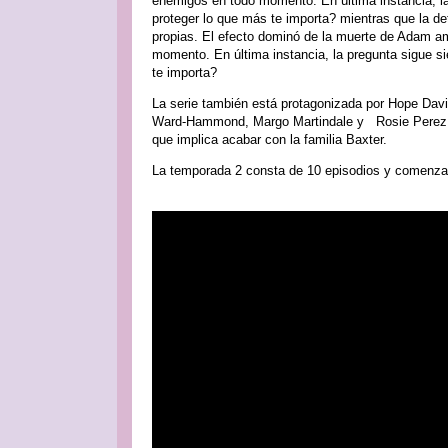
enemigos en todo momento. En última instancia, la
proteger lo que más te importa? mientras que la d
propias. El efecto dominó de la muerte de Adam a
momento. En última instancia, la pregunta sigue s
te importa?
La serie también está protagonizada por Hope Dav
Ward-Hammond, Margo Martindale y Rosie Perez com
que implica acabar con la familia Baxter.
La temporada 2 consta de 10 episodios y comenzará