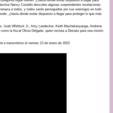
 pregunta sigue siendo: ¿hasta dónde estás dispuesto a llegar para
etective Nancy Costello descubre algunas sorprendentes revelaciones
menaza a todos, y todos serán perseguidos por sus enemigos en todo
iendo: ¿hasta dónde estás dispuesto a llegar para proteger lo que más
is, Isiah Whitlock Jr., Amy Landecker, Keith Machekanyanga, Andrene
o la fiscal Olivia Delgado, quien recluta a Desiato para una misión
 a transmitirse el viernes 13 de enero de 2023.