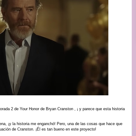
orada 2 de Your Honor de Bryan Cranston , ¡ y parece que esta historia
na, ¡y la historia me enganchó! Pero, una de las cosas que hace que
tuación de Cranston. ¡Él es tan bueno en este proyecto!