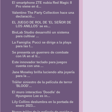
El smartphone ZTE nubia Red Magic 8
Pro viene en d...
Valentino The Party Collection hace una
declaració...
EL JUEGO DE ROL DE 'EL SEÑOR DE
LOS ANILLOS' se es...
BioLab Studio desarrolló un sistema
para cultivar ...
La Famiglia: Pucci se dirige a la playa
para las f...
Se presenta un guerrero de combate
con IA en el tr...
Este innovador teclado para juegos
cuenta con una ...
Jane Moseley brilla luciendo alta joyería
para la ...
Tráiler siniestro de la película de terror
'BLOOD'...
El muro interactivo 'Doodle' de
Hyungwoo Lee es in...
Lily Collins deslumbra en la portada de
enero 2023...
Nuevo tráiler de la película de acción y