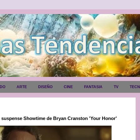
ADO
ARTE
DISEÑO
CINE
FANTASIA
TV
TEC
de suspense Showtime de Bryan Cranston 'Your Honor'