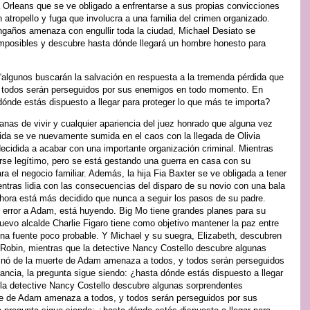
a Orleans que se ve obligado a enfrentarse a sus propias convicciones
atropello y fuga que involucra a una familia del crimen organizado.
ngaños amenaza con engullir toda la ciudad, Michael Desiato se
imposibles y descubre hasta dónde llegará un hombre honesto para
algunos buscarán la salvación en respuesta a la tremenda pérdida que
y todos serán perseguidos por sus enemigos en todo momento. En
 dónde estás dispuesto a llegar para proteger lo que más te importa?
anas de vivir y cualquier apariencia del juez honrado que alguna vez
vida se ve nuevamente sumida en el caos con la llegada de Olivia
 decidida a acabar con una importante organización criminal. Mientras
erse legítimo, pero se está gestando una guerra en casa con su
ra el negocio familiar. Además, la hija Fia Baxter se ve obligada a tener
entras lidia con las consecuencias del disparo de su novio con una bala
hora está más decidido que nunca a seguir los pasos de su padre.
 error a Adam, está huyendo. Big Mo tiene grandes planes para su
 nuevo alcalde Charlie Figaro tiene como objetivo mantener la paz entre
e una fuente poco probable. Y Michael y su suegra, Elizabeth, descubren
, Robin, mientras que la detective Nancy Costello descubre algunas
minó de la muerte de Adam amenaza a todos, y todos serán perseguidos
ncia, la pregunta sigue siendo: ¿hasta dónde estás dispuesto a llegar
 la detective Nancy Costello descubre algunas sorprendentes
rte de Adam amenaza a todos, y todos serán perseguidos por sus