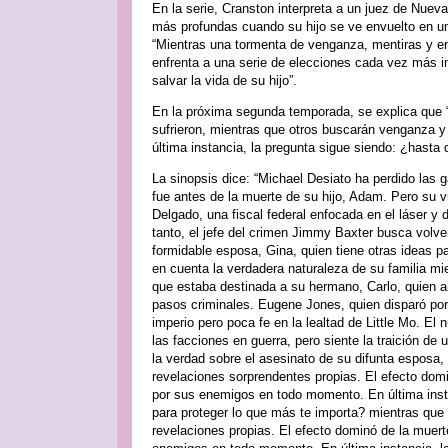
En la serie, Cranston interpreta a un juez de Nuev
más profundas cuando su hijo se ve envuelto en un 
“Mientras una tormenta de venganza, mentiras y e
enfrenta a una serie de elecciones cada vez más 
salvar la vida de su hijo”.
En la próxima segunda temporada, se explica que “
sufrieron, mientras que otros buscarán venganza 
última instancia, la pregunta sigue siendo: ¿hasta
La sinopsis dice: “Michael Desiato ha perdido las g
fue antes de la muerte de su hijo, Adam. Pero su 
Delgado, una fiscal federal enfocada en el láser y
tanto, el jefe del crimen Jimmy Baxter busca volv
formidable esposa, Gina, quien tiene otras ideas pa
en cuenta la verdadera naturaleza de su familia mi
que estaba destinada a su hermano, Carlo, quien a
pasos criminales. Eugene Jones, quien disparó por
imperio pero poca fe en la lealtad de Little Mo. El
las facciones en guerra, pero siente la traición d
la verdad sobre el asesinato de su difunta esposa
revelaciones sorprendentes propias. El efecto do
por sus enemigos en todo momento. En última insta
para proteger lo que más te importa? mientras que
revelaciones propias. El efecto dominó de la mue