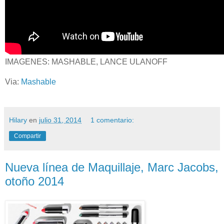
IMAGENES: MASHABLE, LANCE ULANOFF
Via:
Mashable
Hilary
en
julio 31, 2014
1 comentario:
Compartir
Nueva línea de Maquillaje, Marc Jacobs,
otoño 2014