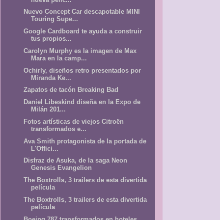
Nuevo Concept Car descapotable MINI
Touring Supe...
Google Cardboard te ayuda a construir
tus propios...
Carolyn Murphy es la imagen de Max
Mara en la camp...
Ochirly, diseños retro presentados por
Miranda Ke...
Zapatos de tacón Breaking Bad
Daniel Libeskind diseña en la Expo de
Milán 201...
Fotos artísticas de viejos Citroën
transformados e...
Ava Smith protagonista de la portada de
L'Offici...
Disfraz de Asuka, de la saga Neon
Genesis Evangelion
The Boxtrolls, 3 trailers de esta divertida
película
The Boxtrolls, 3 trailers de esta divertida
película
Boeing 787 transformados en hoteles