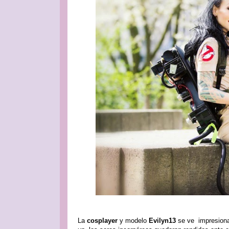
La
cosplayer
y modelo
Evilyn13
se ve impresiona