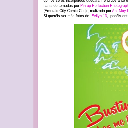
up, los seres incorpóreos quedaran rendidos ante
han sido tomadas por
Pin-up Perfection Photograp
(Emerald City Comic Con) , realizada por
Ant May 
Si queréis ver más fotos de
Evilyn 13
, podéis ent