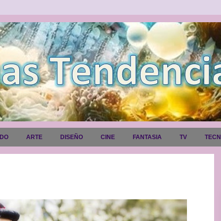
ADO
ARTE
DISEÑO
CINE
FANTASIA
TV
TEC