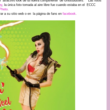
 el atractivo look de la nueva componente de Ghostbusters. Las fotos
hy
, la única foto tomada al aire libre fue cuando estaba en el ECCC
Photo
.
rar a su sitio web o en la página de fans en
facebook
.