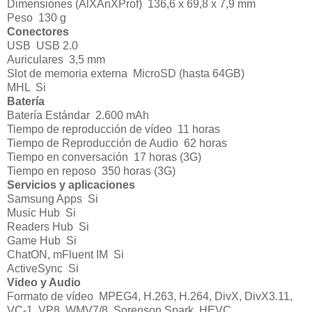
Dimensiones (AlXAnXProf)
136,6 x 69,8 x 7,9 mm
Peso
130 g
Conectores
USB
USB 2.0
Auriculares
3,5 mm
Slot de memoria externa
MicroSD (hasta 64GB)
MHL
Si
Batería
Batería Estándar
2.600 mAh
Tiempo de reproducción de vídeo
11 horas
Tiempo de Reproducción de Audio
62 horas
Tiempo en conversación
17 horas (3G)
Tiempo en reposo
350 horas (3G)
Servicios y aplicaciones
Samsung Apps
Si
Music Hub
Si
Readers Hub
Si
Game Hub
Si
ChatON, mFluent IM
Si
ActiveSync
Si
Video y Audio
Formato de vídeo
MPEG4, H.263, H.264, DivX, DivX3.11,
VC-1, VP8, WMV7/8, Sorenson Spark, HEVC