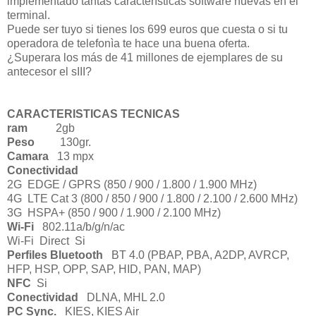
implementado tantas características software nuevas en el
terminal.
Puede ser tuyo si tienes los 699 euros que cuesta o si tu
operadora de telefonìa te hace una buena oferta.
¿Superara los más de 41 millones de ejemplares de su
antecesor el sIII?
CARACTERISTICAS TECNICAS
ram
2gb
Peso
130gr.
Camara
13 mpx
Conectividad
2G
EDGE / GPRS (850 / 900 / 1.800 / 1.900 MHz)
4G
LTE Cat 3 (800 / 850 / 900 / 1.800 / 2.100 / 2.600 MHz)
3G
HSPA+ (850 / 900 / 1.900 / 2.100 MHz)
Wi-Fi
802.11a/b/g/n/ac
Wi-Fi Direct
Si
Perfiles Bluetooth
BT 4.0 (PBAP, PBA, A2DP, AVRCP,
HFP, HSP, OPP, SAP, HID, PAN, MAP)
NFC
Si
Conectividad
DLNA, MHL 2.0
PC Sync.
KIES, KIES Air