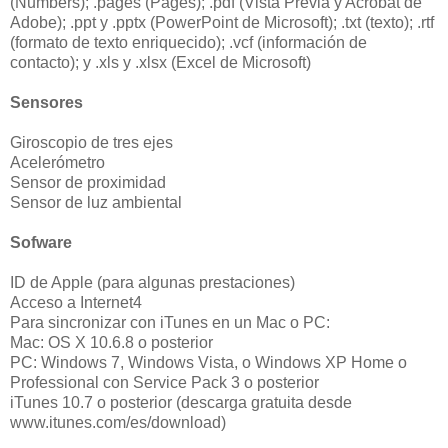
(Numbers); .pages (Pages); .pdf (Vista Previa y Acrobat de
Adobe); .ppt y .pptx (PowerPoint de Microsoft); .txt (texto); .rtf
(formato de texto enriquecido); .vcf (información de
contacto); y .xls y .xlsx (Excel de Microsoft)
Sensores
Giroscopio de tres ejes
Acelerómetro
Sensor de proximidad
Sensor de luz ambiental
Sofware
ID de Apple (para algunas prestaciones)
Acceso a Internet4
Para sincronizar con iTunes en un Mac o PC:
Mac: OS X 10.6.8 o posterior
PC: Windows 7, Windows Vista, o Windows XP Home o
Professional con Service Pack 3 o posterior
iTunes 10.7 o posterior (descarga gratuita desde
www.itunes.com/es/download)