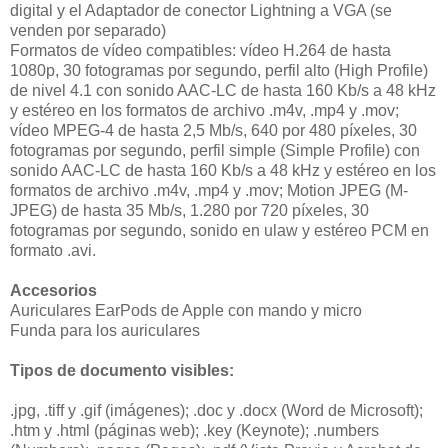
digital y el Adaptador de conector Lightning a VGA (se
venden por separado)
Formatos de vídeo compatibles: vídeo H.264 de hasta
1080p, 30 fotogramas por segundo, perfil alto (High Profile)
de nivel 4.1 con sonido AAC-LC de hasta 160 Kb/s a 48 kHz
y estéreo en los formatos de archivo .m4v, .mp4 y .mov;
vídeo MPEG-4 de hasta 2,5 Mb/s, 640 por 480 píxeles, 30
fotogramas por segundo, perfil simple (Simple Profile) con
sonido AAC-LC de hasta 160 Kb/s a 48 kHz y estéreo en los
formatos de archivo .m4v, .mp4 y .mov; Motion JPEG (M-
JPEG) de hasta 35 Mb/s, 1.280 por 720 píxeles, 30
fotogramas por segundo, sonido en ulaw y estéreo PCM en
formato .avi.
Accesorios
Auriculares EarPods de Apple con mando y micro
Funda para los auriculares
Tipos de documento visibles:
.jpg, .tiff y .gif (imágenes); .doc y .docx (Word de Microsoft);
.htm y .html (páginas web); .key (Keynote); .numbers