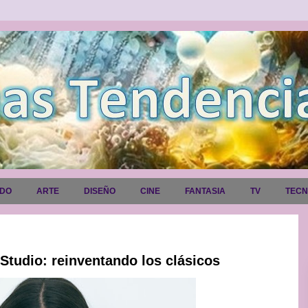
ADO
ARTE
DISEÑO
CINE
FANTASIA
TV
TEC
tudio: reinventando los clásicos