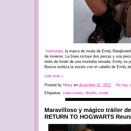
Inamorata
, la marca de moda de Emily Ratajkowsk
de invierno. La línea incluye dos piezas y una pie
telón de fondo de una montaña nevada, Emily se po
Bencie estiliza la sesión con el cabello de Emily d
Leer más »
Posted by
Hilary
en
diciembre 31, 2021
No hay 
Etiquetas:
colecciones
,
diseño
,
moda
Maravilloso y mágico tráile
RETURN TO HOGWARTS Reunio