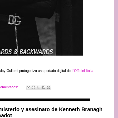
sley Guliemi protagoniza una portada digital de
L'Officiel Italia
.
comentarios:
e misterio y asesinato de Kenneth Branagh
Gadot