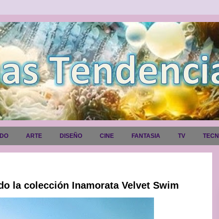
ADO
ARTE
DISEÑO
CINE
FANTASIA
TV
TEC
do la colección Inamorata Velvet Swim