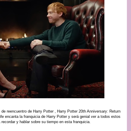
de reencuentro de Harry Potter , Harry Potter 20th Anniversary: ​​Return
e encanta la franquicia de Harry Potter y será genial ver a todos estos
recordar y hablar sobre su tiempo en esta franquicia.