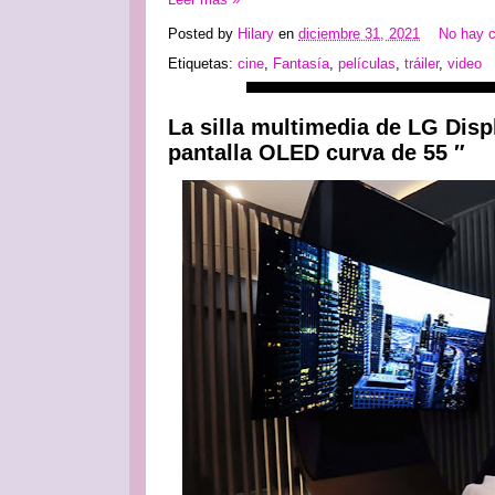
Posted by
Hilary
en
diciembre 31, 2021
No hay 
Etiquetas:
cine
,
Fantasía
,
películas
,
tráiler
,
video
La silla multimedia de LG Disp
pantalla OLED curva de 55 ″