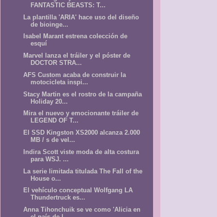
FANTASTIC BEASTS: T...
La plantilla 'ARIA' hace uso del diseño
de bioinge...
Isabel Marant estrena colección de
esquí
Marvel lanza el tráiler y el póster de
DOCTOR STRA...
AFS Custom acaba de construir la
motocicleta inspi...
Stacy Martin es el rostro de la campaña
Holiday 20...
Mira el nuevo y emocionante tráiler de
LEGEND OF T...
El SSD Kingston XS2000 alcanza 2.000
MB / s de vel...
Indira Scott viste moda de alta costura
para WSJ. ...
La serie limitada titulada The Fall of the
House o...
El vehículo conceptual Wolfgang LA
Thundertruck es...
Anna Tihonchuik se ve como 'Alicia en
el país de l...