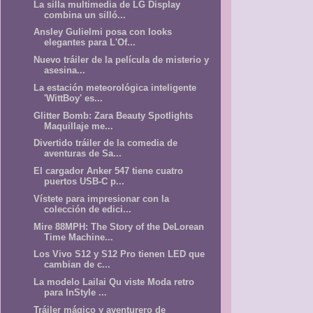
La silla multimedia de LG Display
combina un silló...
Ansley Gulielmi posa con looks
elegantes para L'Of...
Nuevo tráiler de la película de misterio y
asesina...
La estación meteorológica inteligente
'WittBoy' es...
Glitter Bomb: Zara Beauty Spotlights
Maquillaje me...
Divertido tráiler de la comedia de
aventuras de Sa...
El cargador Anker 547 tiene cuatro
puertos USB-C p...
Vístete para impresionar con la
colección de edici...
Mire 88MPH: The Story of the DeLorean
Time Machine...
Los Vivo S12 y S12 Pro tienen LED que
cambian de c...
La modelo Lailai Qu viste Moda retro
para InStyle ...
Tráiler mágico y aventurero de