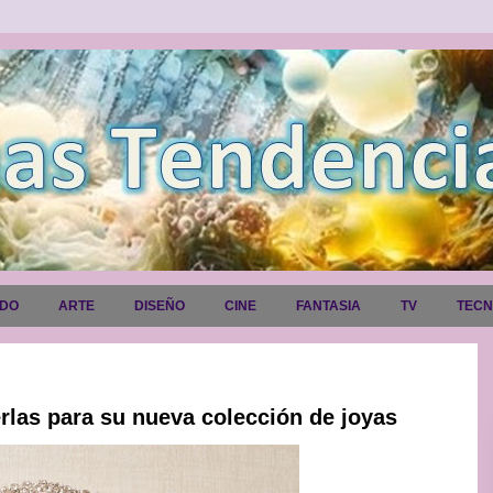
ADO
ARTE
DISEÑO
CINE
FANTASIA
TV
TEC
erlas para su nueva colección de joyas