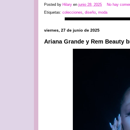
Posted by
Hilary
en
junio 28, 2025
No hay comen
Etiquetas:
colecciones
,
diseño
,
moda
viernes, 27 de junio de 2025
Ariana Grande y Rem Beauty br