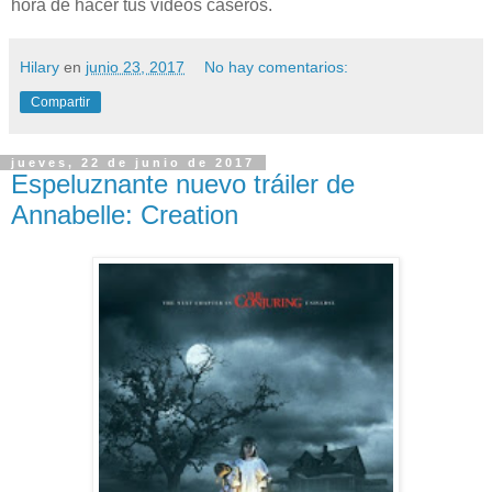
hora de hacer tus vídeos caseros.
Hilary
en
junio 23, 2017
No hay comentarios:
Compartir
jueves, 22 de junio de 2017
Espeluznante nuevo tráiler de
Annabelle: Creation