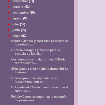
►
noviembre
(91)
►
octubre
(92)
►
septiembre
(89)
►
agosto
(93)
►
julio
(92)
►
junio
(90)
▼
mayo
(92)
Kendall Jenner y Mert Alas aparecen en
la portada ...
Primera sinopsis y elenco para la
secuela de Maléf...
Los auriculares inalámbricos 'D'Budz'
reproducen u...
¡Elle Croatia está en plena floración! La
historia...
El videojuego Agony celebra su
lanzamiento con un ...
El HondaJet Elite es liviano y reduce el
ruido de ...
Felicity Jones protagoniza la campaña
de primavera...