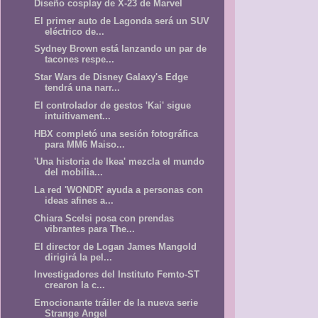
Diseño cosplay de X-23 de Marvel
El primer auto de Lagonda será un SUV
eléctrico de...
Sydney Brown está lanzando un par de
tacones respe...
Star Wars de Disney Galaxy's Edge
tendrá una narr...
El controlador de gestos 'Kai' sigue
intuitivament...
HBX completó una sesión fotográfica
para MM6 Maiso...
'Una historia de Ikea' mezcla el mundo
del mobilia...
La red 'WONDR' ayuda a personas con
ideas afines a...
Chiara Scelsi posa con prendas
vibrantes para The...
El director de Logan James Mangold
dirigirá la pel...
Investigadores del Instituto Femto-ST
crearon la c...
Emocionante tráiler de la nueva serie
Strange Angel