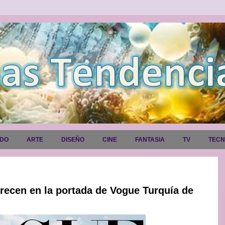
ADO
ARTE
DISEÑO
CINE
FANTASIA
TV
TEC
arecen en la portada de Vogue Turquía de