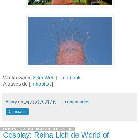
Warka water:
Sitio Web
|
Facebook
A través de [
Inhabitat
]
Hilary
en
marzo 29, 2016
2 comentarios:
Compartir
lunes, 28 de marzo de 2016
Cosplay: Reina Lich de World of