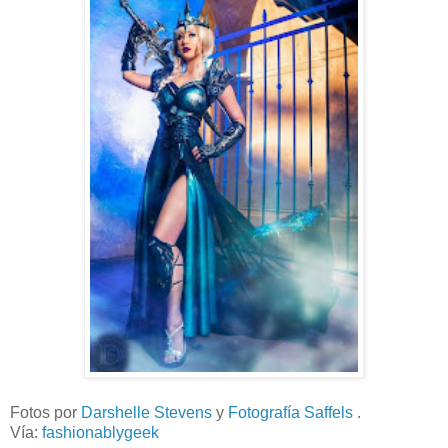
Fotos por
Darshelle Stevens
y
Fotografía Saffels
.
Vía:
fashionablygeek