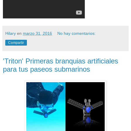
Hilary
en
marzo 31, 2016
No hay comentarios:
Compartir
'Triton' Primeras branquias artificiales
para tus paseos submarinos