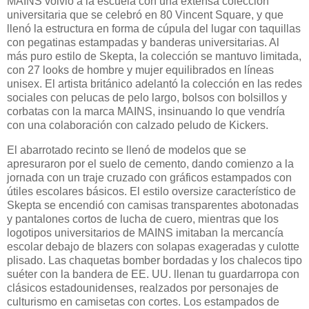
MAINS volvió a la escuela con una extensa colección
universitaria que se celebró en 80 Vincent Square, y que
llenó la estructura en forma de cúpula del lugar con taquillas
con pegatinas estampadas y banderas universitarias. Al
más puro estilo de Skepta, la colección se mantuvo limitada,
con 27 looks de hombre y mujer equilibrados en líneas
unisex. El artista británico adelantó la colección en las redes
sociales con pelucas de pelo largo, bolsos con bolsillos y
corbatas con la marca MAINS, insinuando lo que vendría
con una colaboración con calzado peludo de Kickers.
El abarrotado recinto se llenó de modelos que se
apresuraron por el suelo de cemento, dando comienzo a la
jornada con un traje cruzado con gráficos estampados con
útiles escolares básicos. El estilo oversize característico de
Skepta se encendió con camisas transparentes abotonadas
y pantalones cortos de lucha de cuero, mientras que los
logotipos universitarios de MAINS imitaban la mercancía
escolar debajo de blazers con solapas exageradas y culotte
plisado. Las chaquetas bomber bordadas y los chalecos tipo
suéter con la bandera de EE. UU. llenan tu guardarropa con
clásicos estadounidenses, realzados por personajes de
culturismo en camisetas con cortes. Los estampados de