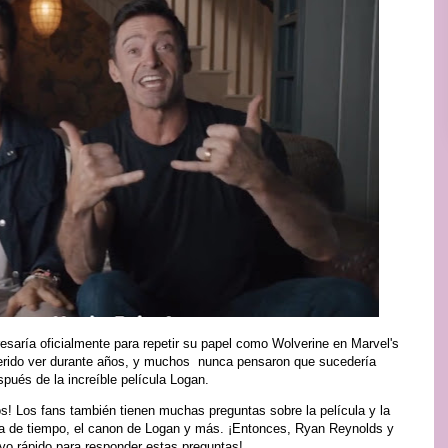
aría oficialmente para repetir su papel como Wolverine en Marvel's
uerido ver durante años, y muchos nunca pensaron que sucedería
pués de la increíble película Logan.
os! Los fans también tienen muchas preguntas sobre la película y la
nea de tiempo, el canon de Logan y más. ¡Entonces, Ryan Reynolds y
ivo rápido para responder estas preguntas!