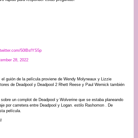
.twitter.com/50lBsfYS5p
tember 28, 2022
y el guión de la película proviene de Wendy Molyneaux y Lizzie
ritores de Deadpool y Deadpool 2 Rhett Reese y Paul Wernick también
 sobre un complot de Deadpool y Wolverine que se estaba planeando
aje por carretera entre Deadpool y Logan. estilo Rashomon . De
sta película.
4!