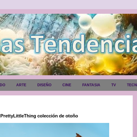
ADO
ARTE
DISEÑO
CINE
FANTASIA
TV
TEC
PrettyLittleThing colección de otoño