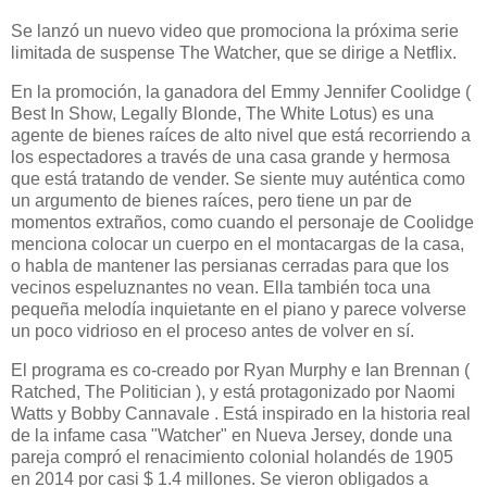
Se lanzó un nuevo video que promociona la próxima serie
limitada de suspense The Watcher, que se dirige a Netflix.
En la promoción, la ganadora del Emmy Jennifer Coolidge (
Best In Show, Legally Blonde, The White Lotus) es una
agente de bienes raíces de alto nivel que está recorriendo a
los espectadores a través de una casa grande y hermosa
que está tratando de vender. Se siente muy auténtica como
un argumento de bienes raíces, pero tiene un par de
momentos extraños, como cuando el personaje de Coolidge
menciona colocar un cuerpo en el montacargas de la casa,
o habla de mantener las persianas cerradas para que los
vecinos espeluznantes no vean. Ella también toca una
pequeña melodía inquietante en el piano y parece volverse
un poco vidrioso en el proceso antes de volver en sí.
El programa es co-creado por Ryan Murphy e Ian Brennan (
Ratched, The Politician ), y está protagonizado por Naomi
Watts y Bobby Cannavale . Está inspirado en la historia real
de la infame casa "Watcher" en Nueva Jersey, donde una
pareja compró el renacimiento colonial holandés de 1905
en 2014 por casi $ 1.4 millones. Se vieron obligados a