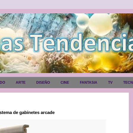
ADO
ARTE
DISEÑO
CINE
FANTASIA
TV
TEC
istema de gabinetes arcade