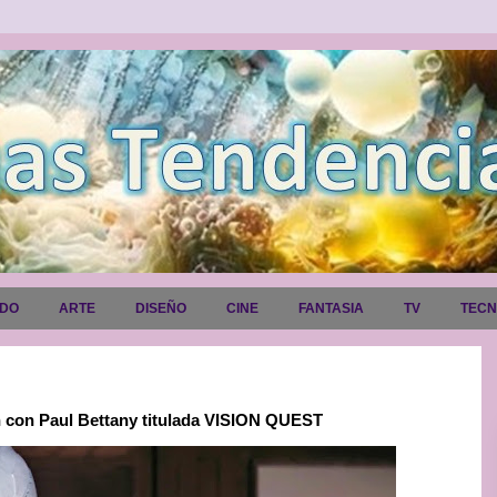
ADO
ARTE
DISEÑO
CINE
FANTASIA
TV
TEC
on con Paul Bettany titulada VISION QUEST