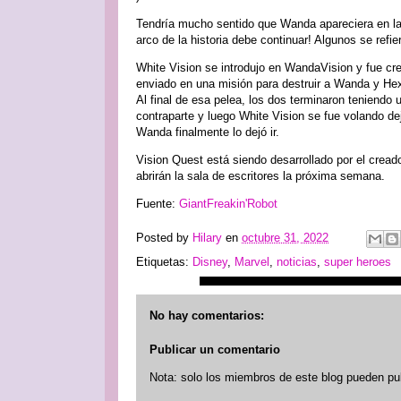
Tendría mucho sentido que Wanda apareciera en la s
arco de la historia debe continuar! Algunos se refi
White Vision se introdujo en WandaVision y fue cr
enviado en una misión para destruir a Wanda y Hex V
Al final de esa pelea, los dos terminaron teniendo 
contraparte y luego White Vision se fue volando de
Wanda finalmente lo dejó ir.
Vision Quest está siendo desarrollado por el creado
abrirán la sala de escritores la próxima semana.
Fuente:
GiantFreakin'Robot
Posted by
Hilary
en
octubre 31, 2022
Etiquetas:
Disney
,
Marvel
,
noticias
,
super heroes
No hay comentarios:
Publicar un comentario
Nota: solo los miembros de este blog pueden pu