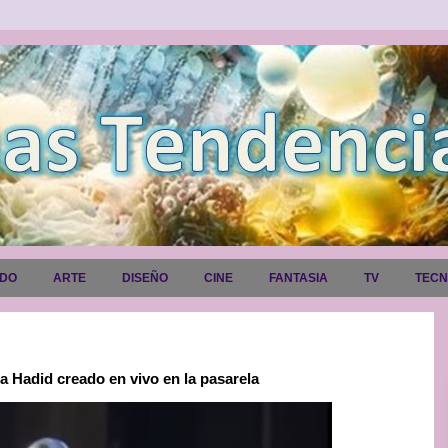
ADO
ARTE
DISEÑO
CINE
FANTASIA
TV
TEC
a Hadid creado en vivo en la pasarela