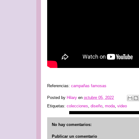
Referencias:
campañas famosas
Posted by
Hilary
en
octubre 05, 2022
Etiquetas:
colecciones
,
diseño
,
moda
,
video
No hay comentarios:
Publicar un comentario