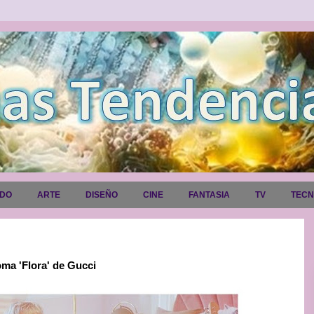
ADO
ARTE
DISEÑO
CINE
FANTASIA
TV
TEC
oma 'Flora' de Gucci