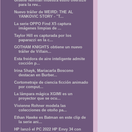
Giselle Norman muestra estilo oversize
para la rev...
Nuevo tráiler de WEIRD: THE AL
YANKOVIC STORY - "T...
La serie OPPO Find X5 captura
imágenes limpias de ...
Taylor Hill es capturada por los
paparazzi en la c...
GOTHAM KNIGHTS obtiene un nuevo
tráiler de Villain...
Esta freidora de aire inteligente admite
cocción p...
Irina Shayk, Mariacarla Boscono
destacan en Burber...
Cortometraje de ciencia ficción animado
por comput...
La lámpara mágica XGIMI es un
proyector que se ocu...
Vivienne Rohner modela las
colecciones de otoño pa...
Ethan Hawke es Batman en este clip de
la serie ani...
HP lanzó el PC 2022 HP Envy 34 con