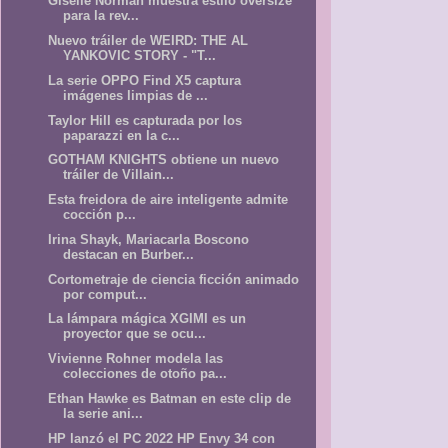
Giselle Norman muestra estilo oversize
para la rev...
Nuevo tráiler de WEIRD: THE AL
YANKOVIC STORY - "T...
La serie OPPO Find X5 captura
imágenes limpias de ...
Taylor Hill es capturada por los
paparazzi en la c...
GOTHAM KNIGHTS obtiene un nuevo
tráiler de Villain...
Esta freidora de aire inteligente admite
cocción p...
Irina Shayk, Mariacarla Boscono
destacan en Burber...
Cortometraje de ciencia ficción animado
por comput...
La lámpara mágica XGIMI es un
proyector que se ocu...
Vivienne Rohner modela las
colecciones de otoño pa...
Ethan Hawke es Batman en este clip de
la serie ani...
HP lanzó el PC 2022 HP Envy 34 con