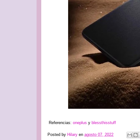
Referencias:
oneplus
y
blessthisstuff
Posted by
Hilary
en
agosto 07, 2022