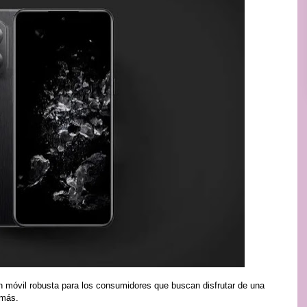
ón móvil robusta para los consumidores que buscan disfrutar de una
 más.