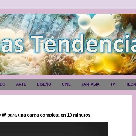
ADO
ARTE
DISEÑO
CINE
FANTASIA
TV
TEC
50 W para una carga completa en 10 minutos