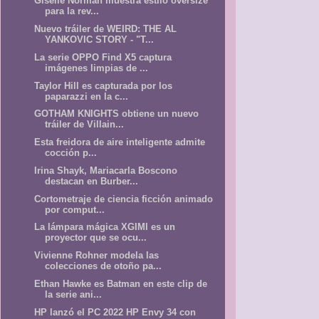
Giselle Norman muestra estilo oversize
para la rev...
Nuevo tráiler de WEIRD: THE AL
YANKOVIC STORY - "T...
La serie OPPO Find X5 captura
imágenes limpias de ...
Taylor Hill es capturada por los
paparazzi en la c...
GOTHAM KNIGHTS obtiene un nuevo
tráiler de Villain...
Esta freidora de aire inteligente admite
cocción p...
Irina Shayk, Mariacarla Boscono
destacan en Burber...
Cortometraje de ciencia ficción animado
por comput...
La lámpara mágica XGIMI es un
proyector que se ocu...
Vivienne Rohner modela las
colecciones de otoño pa...
Ethan Hawke es Batman en este clip de
la serie ani...
HP lanzó el PC 2022 HP Envy 34 con