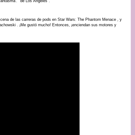
Fantasma'. ' de Los Ángeles".
escena de las carreras de pods en Star Wars: The Phantom Menace , y
 Wachowski . ¡Me gustó mucho! Entonces, ¡enciendan sus motores y