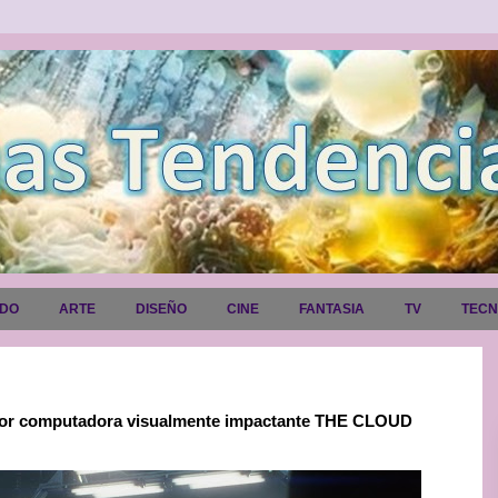
ADO
ARTE
DISEÑO
CINE
FANTASIA
TV
TEC
 por computadora visualmente impactante THE CLOUD