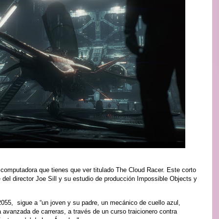
computadora que tienes que ver titulado The Cloud Racer. Este corto
del director Joe Sill y su estudio de producción Impossible Objects y
2055, sigue a “un joven y su padre, un mecánico de cuello azul,
 avanzada de carreras, a través de un curso traicionero contra