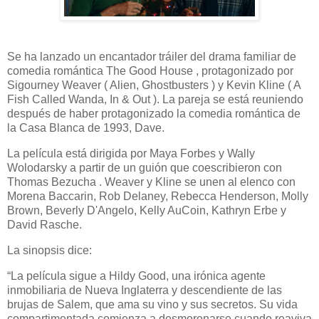
Se ha lanzado un encantador tráiler del drama familiar de
comedia romántica The Good House , protagonizado por
Sigourney Weaver ( Alien, Ghostbusters ) y Kevin Kline ( A
Fish Called Wanda, In & Out ). La pareja se está reuniendo
después de haber protagonizado la comedia romántica de
la Casa Blanca de 1993, Dave.
La película está dirigida por Maya Forbes y Wally
Wolodarsky a partir de un guión que coescribieron con
Thomas Bezucha . Weaver y Kline se unen al elenco con
Morena Baccarin, Rob Delaney, Rebecca Henderson, Molly
Brown, Beverly D'Angelo, Kelly AuCoin, Kathryn Erbe y
David Rasche.
La sinopsis dice:
“La película sigue a Hildy Good, una irónica agente
inmobiliaria de Nueva Inglaterra y descendiente de las
brujas de Salem, que ama su vino y sus secretos. Su vida
compartimentada comienza a desmoronarse cuando reaviva