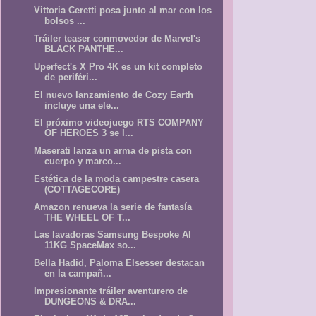
Vittoria Ceretti posa junto al mar con los
bolsos ...
Tráiler teaser conmovedor de Marvel's
BLACK PANTHE...
Uperfect's X Pro 4K es un kit completo
de periféri...
El nuevo lanzamiento de Cozy Earth
incluye una ele...
El próximo videojuego RTS COMPANY
OF HEROES 3 se l...
Maserati lanza un arma de pista con
cuerpo y marco...
Estética de la moda campestre casera
(COTTAGECORE)
Amazon renueva la serie de fantasía
THE WHEEL OF T...
Las lavadoras Samsung Bespoke AI
11KG SpaceMax so...
Bella Hadid, Paloma Elsesser destacan
en la campañ...
Impresionante tráiler aventurero de
DUNGEONS & DRA...