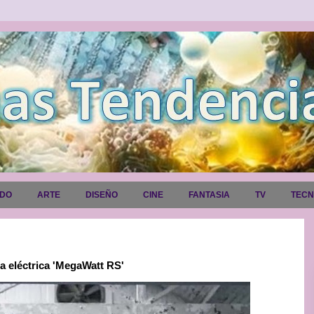
ADO
ARTE
DISEÑO
CINE
FANTASIA
TV
TEC
a eléctrica 'MegaWatt RS'