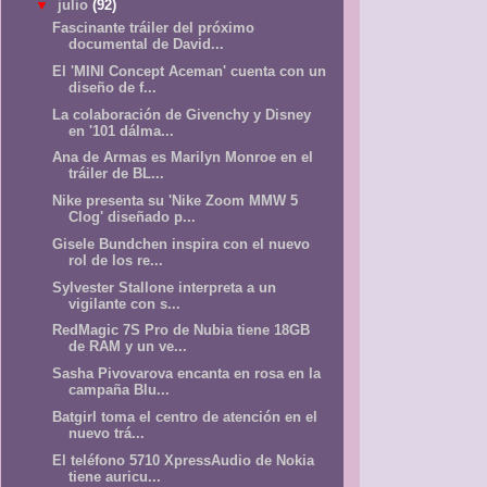
▼
julio
(92)
Fascinante tráiler del próximo
documental de David...
El 'MINI Concept Aceman' cuenta con un
diseño de f...
La colaboración de Givenchy y Disney
en '101 dálma...
Ana de Armas es Marilyn Monroe en el
tráiler de BL...
Nike presenta su 'Nike Zoom MMW 5
Clog' diseñado p...
Gisele Bundchen inspira con el nuevo
rol de los re...
Sylvester Stallone interpreta a un
vigilante con s...
RedMagic 7S Pro de Nubia tiene 18GB
de RAM y un ve...
Sasha Pivovarova encanta en rosa en la
campaña Blu...
Batgirl toma el centro de atención en el
nuevo trá...
El teléfono 5710 XpressAudio de Nokia
tiene auricu...