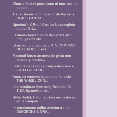
Vittoria Ceretti posa junto al mar con los
bolsos ...
Tráiler teaser conmovedor de Marvel's
BLACK PANTHE...
Uperfect's X Pro 4K es un kit completo
de periféri...
El nuevo lanzamiento de Cozy Earth
incluye una ele...
El próximo videojuego RTS COMPANY
OF HEROES 3 se l...
Maserati lanza un arma de pista con
cuerpo y marco...
Estética de la moda campestre casera
(COTTAGECORE)
Amazon renueva la serie de fantasía
THE WHEEL OF T...
Las lavadoras Samsung Bespoke AI
11KG SpaceMax so...
Bella Hadid, Paloma Elsesser destacan
en la campañ...
Impresionante tráiler aventurero de
DUNGEONS & DRA...