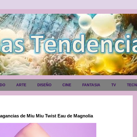
ADO
ARTE
DISEÑO
CINE
FANTASIA
TV
TEC
fragancias de Miu Miu Twist Eau de Magnolia