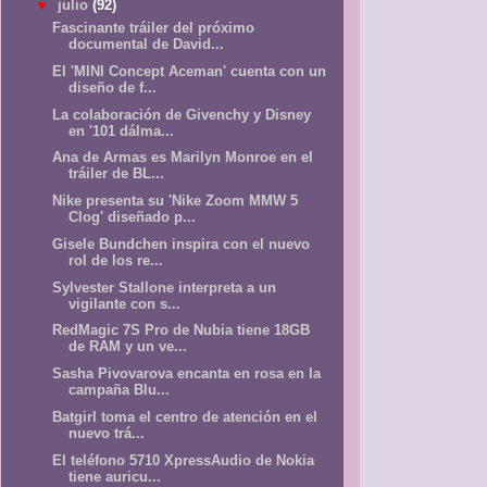
▼
julio
(92)
Fascinante tráiler del próximo
documental de David...
El 'MINI Concept Aceman' cuenta con un
diseño de f...
La colaboración de Givenchy y Disney
en '101 dálma...
Ana de Armas es Marilyn Monroe en el
tráiler de BL...
Nike presenta su 'Nike Zoom MMW 5
Clog' diseñado p...
Gisele Bundchen inspira con el nuevo
rol de los re...
Sylvester Stallone interpreta a un
vigilante con s...
RedMagic 7S Pro de Nubia tiene 18GB
de RAM y un ve...
Sasha Pivovarova encanta en rosa en la
campaña Blu...
Batgirl toma el centro de atención en el
nuevo trá...
El teléfono 5710 XpressAudio de Nokia
tiene auricu...