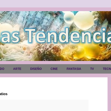
ADO
ARTE
DISEÑO
CINE
FANTASIA
TV
TEC
atios