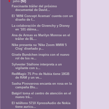
▼
julio
(92)
Fascinante tráiler del próximo
documental de David...
El 'MINI Concept Aceman' cuenta con un
diseño de f...
La colaboración de Givenchy y Disney
en '101 dálma...
Ana de Armas es Marilyn Monroe en el
tráiler de BL...
Nike presenta su 'Nike Zoom MMW 5
Clog' diseñado p...
Gisele Bundchen inspira con el nuevo
rol de los re...
Sylvester Stallone interpreta a un
vigilante con s...
RedMagic 7S Pro de Nubia tiene 18GB
de RAM y un ve...
Sasha Pivovarova encanta en rosa en la
campaña Blu...
Batgirl toma el centro de atención en el
nuevo trá...
El teléfono 5710 XpressAudio de Nokia
tiene auricu...