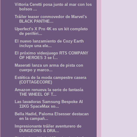
Vittoria Ceretti posa junto al mar con los
bolsos ...
Tráiler teaser conmovedor de Marvel's
BLACK PANTHE...
Uperfect's X Pro 4K es un kit completo
de periféri...
El nuevo lanzamiento de Cozy Earth
incluye una ele...
El próximo videojuego RTS COMPANY
OF HEROES 3 se l...
Maserati lanza un arma de pista con
cuerpo y marco...
Estética de la moda campestre casera
(COTTAGECORE)
Amazon renueva la serie de fantasía
THE WHEEL OF T...
Las lavadoras Samsung Bespoke AI
11KG SpaceMax so...
Bella Hadid, Paloma Elsesser destacan
en la campañ...
Impresionante tráiler aventurero de
DUNGEONS & DRA...