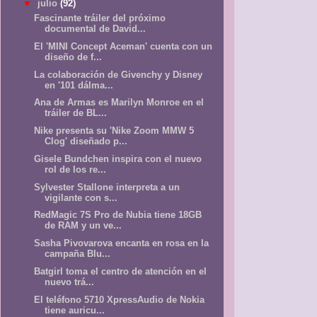
▼
julio
(92)
Fascinante tráiler del próximo
documental de David...
El 'MINI Concept Aceman' cuenta con un
diseño de f...
La colaboración de Givenchy y Disney
en '101 dálma...
Ana de Armas es Marilyn Monroe en el
tráiler de BL...
Nike presenta su 'Nike Zoom MMW 5
Clog' diseñado p...
Gisele Bundchen inspira con el nuevo
rol de los re...
Sylvester Stallone interpreta a un
vigilante con s...
RedMagic 7S Pro de Nubia tiene 18GB
de RAM y un ve...
Sasha Pivovarova encanta en rosa en la
campaña Blu...
Batgirl toma el centro de atención en el
nuevo trá...
El teléfono 5710 XpressAudio de Nokia
tiene auricu...