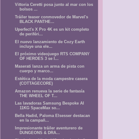
Vittoria Ceretti posa junto al mar con los
bolsos ...
Tráiler teaser conmovedor de Marvel's
BLACK PANTHE...
Uperfect's X Pro 4K es un kit completo
de periféri...
El nuevo lanzamiento de Cozy Earth
incluye una ele...
El próximo videojuego RTS COMPANY
OF HEROES 3 se l...
Maserati lanza un arma de pista con
cuerpo y marco...
Estética de la moda campestre casera
(COTTAGECORE)
Amazon renueva la serie de fantasía
THE WHEEL OF T...
Las lavadoras Samsung Bespoke AI
11KG SpaceMax so...
Bella Hadid, Paloma Elsesser destacan
en la campañ...
Impresionante tráiler aventurero de
DUNGEONS & DRA...