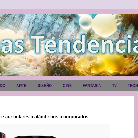
ADO
ARTE
DISEÑO
CINE
FANTASIA
TV
TEC
ne auriculares inalámbricos incorporados