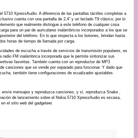
el 5710 XpressAudio. A diferencia de las pantallas táctiles completas a
usivo cuenta con una pantalla de 2,4” y un teclado T9 clásico, por lo
elemento que realmente distingue a este teléfono de cualquier cosa
arga para un par de auriculares inalámbricos incorporados a los que se
posterior del teléfono. En lo que respecta a los botones, brindan hasta
dos horas de tiempo de llamada por carga.
acidades de escucha a través de servicios de transmisión populares, es
 radio FM inalámbrica incorporada que le permite sintonizar sus
portivas favoritas. También cuenta con un reproductor de MP3
a de canciones que se vende por separado para funcionar. Y dado que
scucha, también tiene configuraciones de ecualizador ajustables.
s, envíe mensajes y reproduzca canciones, y sí, reproduzca Snake ,
rmación de lanzamiento sobre el Nokia 5710 XpressAudio es escasa,
 en el sitio web del gadgeteer.