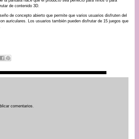
o de la pantalla hace que el producto sea perfecto para niños o para
rutar de contenido 3D.
seño de concepto abierto que permite que varios usuarios disfruten del
 con auriculares. Los usuarios también pueden disfrutar de 15 juegos que
.
blicar comentarios.