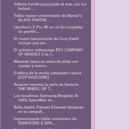
Vittoria Ceretti posa junto al mar con los
bolsos ...
Tráiler teaser conmovedor de Marvel's
BLACK PANTHE...
Uperfect's X Pro 4K es un kit completo
de periféri...
El nuevo lanzamiento de Cozy Earth
incluye una ele...
El próximo videojuego RTS COMPANY
OF HEROES 3 se l...
Maserati lanza un arma de pista con
cuerpo y marco...
Estética de la moda campestre casera
(COTTAGECORE)
Amazon renueva la serie de fantasía
THE WHEEL OF T...
Las lavadoras Samsung Bespoke AI
11KG SpaceMax so...
Bella Hadid, Paloma Elsesser destacan
en la campañ...
Impresionante tráiler aventurero de
DUNGEONS & DRA...