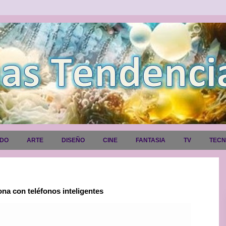
ADO
ARTE
DISEÑO
CINE
FANTASIA
TV
TEC
na con teléfonos inteligentes