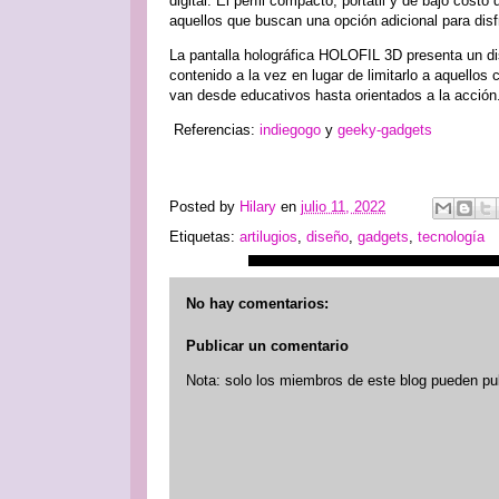
digital. El perfil compacto, portátil y de bajo cost
aquellos que buscan una opción adicional para disf
La pantalla holográfica HOLOFIL 3D presenta un di
contenido a la vez en lugar de limitarlo a aquellos
van desde educativos hasta orientados a la acción
Referencias:
indiegogo
y
geeky-gadgets
Posted by
Hilary
en
julio 11, 2022
Etiquetas:
artilugios
,
diseño
,
gadgets
,
tecnología
No hay comentarios:
Publicar un comentario
Nota: solo los miembros de este blog pueden pu