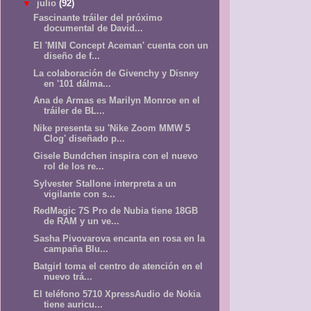
▼
julio
(92)
Fascinante tráiler del próximo
documental de David...
El 'MINI Concept Aceman' cuenta con un
diseño de f...
La colaboración de Givenchy y Disney
en '101 dálma...
Ana de Armas es Marilyn Monroe en el
tráiler de BL...
Nike presenta su 'Nike Zoom MMW 5
Clog' diseñado p...
Gisele Bundchen inspira con el nuevo
rol de los re...
Sylvester Stallone interpreta a un
vigilante con s...
RedMagic 7S Pro de Nubia tiene 18GB
de RAM y un ve...
Sasha Pivovarova encanta en rosa en la
campaña Blu...
Batgirl toma el centro de atención en el
nuevo trá...
El teléfono 5710 XpressAudio de Nokia
tiene auricu...