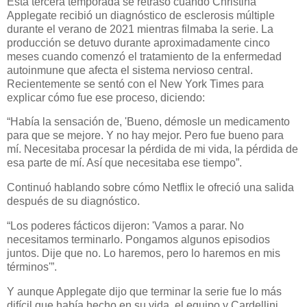
Esta tercera temporada se retrasó cuando Christina
Applegate recibió un diagnóstico de esclerosis múltiple
durante el verano de 2021 mientras filmaba la serie. La
producción se detuvo durante aproximadamente cinco
meses cuando comenzó el tratamiento de la enfermedad
autoinmune que afecta el sistema nervioso central.
Recientemente se sentó con el New York Times para
explicar cómo fue ese proceso, diciendo:
“Había la sensación de, 'Bueno, démosle un medicamento
para que se mejore. Y no hay mejor. Pero fue bueno para
mí. Necesitaba procesar la pérdida de mi vida, la pérdida de
esa parte de mí. Así que necesitaba ese tiempo”.
Continuó hablando sobre cómo Netflix le ofreció una salida
después de su diagnóstico.
“Los poderes fácticos dijeron: 'Vamos a parar. No
necesitamos terminarlo. Pongamos algunos episodios
juntos. Dije que no. Lo haremos, pero lo haremos en mis
términos'”.
Y aunque Applegate dijo que terminar la serie fue lo más
difícil que había hecho en su vida, el equipo y Cardellini,