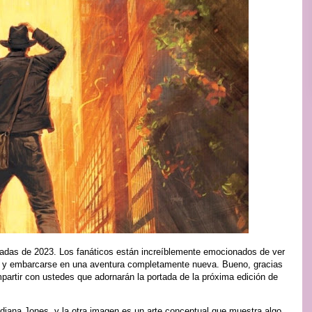
radas de 2023. Los fanáticos están increíblemente emocionados de ver
a y embarcarse en una aventura completamente nueva. Bueno, gracias
rtir con ustedes que adornarán la portada de la próxima edición de
diana Jones, y la otra imagen es un arte conceptual que muestra algo