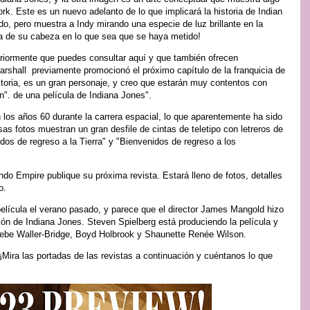
k. Este es un nuevo adelanto de lo que implicará la historia de Indian
o, pero muestra a Indy mirando una especie de luz brillante en la
ma de su cabeza en lo que sea que se haya metido!
riormente que puedes consultar aquí y que también ofrecen
Marshall previamente promocionó el próximo capítulo de la franquicia de
storia, es un gran personaje, y creo que estarán muy contentos con
n". de una película de Indiana Jones".
 los años 60 durante la carrera espacial, lo que aparentemente ha sido
as fotos muestran un gran desfile de cintas de teletipo con letreros de
idos de regreso a la Tierra" y "Bienvenidos de regreso a los
o Empire publique su próxima revista. Estará lleno de fotos, detalles
o.
película el verano pasado, y parece que el director James Mangold hizo
razón de Indiana Jones. Steven Spielberg está produciendo la película y
oebe Waller-Bridge, Boyd Holbrook y Shaunette Renée Wilson.
¡Mira las portadas de las revistas a continuación y cuéntanos lo que