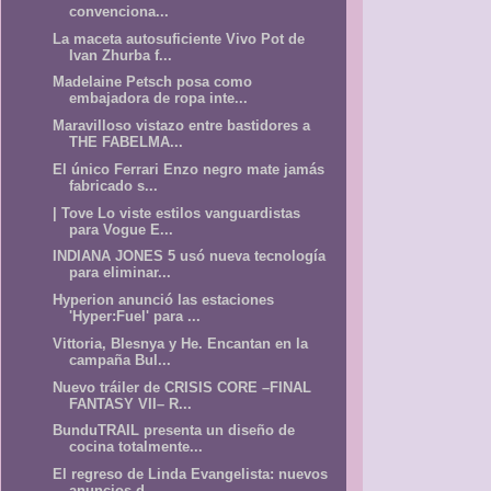
convenciona...
La maceta autosuficiente Vivo Pot de
Ivan Zhurba f...
Madelaine Petsch posa como
embajadora de ropa inte...
Maravilloso vistazo entre bastidores a
THE FABELMA...
El único Ferrari Enzo negro mate jamás
fabricado s...
| Tove Lo viste estilos vanguardistas
para Vogue E...
INDIANA JONES 5 usó nueva tecnología
para eliminar...
Hyperion anunció las estaciones
'Hyper:Fuel' para ...
Vittoria, Blesnya y He. Encantan en la
campaña Bul...
Nuevo tráiler de CRISIS CORE –FINAL
FANTASY VII– R...
BunduTRAIL presenta un diseño de
cocina totalmente...
El regreso de Linda Evangelista: nuevos
anuncios d...