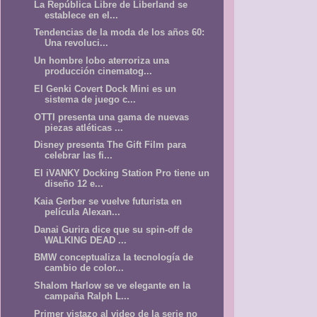
La República Libre de Liberland se
establece en el...
Tendencias de la moda de los años 60:
Una revoluci...
Un hombre lobo aterroriza una
producción cinematog...
El Genki Covert Dock Mini es un
sistema de juego c...
OTTI presenta una gama de nuevas
piezas atléticas ...
Disney presenta The Gift Film para
celebrar las fi...
El iVANKY Docking Station Pro tiene un
diseño 12 e...
Kaia Gerber se vuelve futurista en
película Alexan...
Danai Gurira dice que su spin-off de
WALKING DEAD ...
BMW conceptualiza la tecnología de
cambio de color...
Shalom Harlow se ve elegante en la
campaña Ralph L...
Primer vistazo al video de la serie no