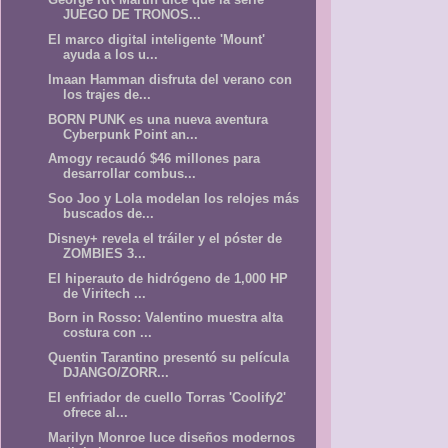
JUEGO DE TRONOS...
El marco digital inteligente 'Mount'
ayuda a los u...
Imaan Hamman disfruta del verano con
los trajes de...
BORN PUNK es una nueva aventura
Cyberpunk Point an...
Amogy recaudó $46 millones para
desarrollar combus...
Soo Joo y Lola modelan los relojes más
buscados de...
Disney+ revela el tráiler y el póster de
ZOMBIES 3...
El hiperauto de hidrógeno de 1,000 HP
de Viritech ...
Born in Rosso: Valentino muestra alta
costura con ...
Quentin Tarantino presentó su película
DJANGO/ZORR...
El enfriador de cuello Torras 'Coolify2'
ofrece al...
Marilyn Monroe luce diseños modernos