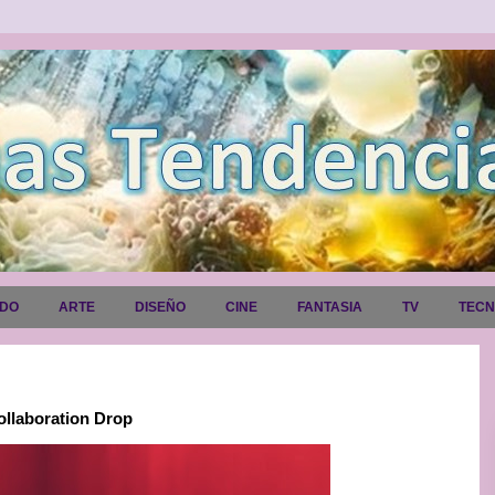
ADO
ARTE
DISEÑO
CINE
FANTASIA
TV
TEC
llaboration Drop