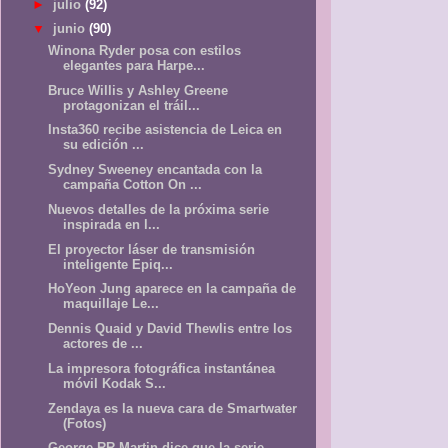
►
julio
(92)
▼
junio
(90)
Winona Ryder posa con estilos
elegantes para Harpe...
Bruce Willis y Ashley Greene
protagonizan el tráil...
Insta360 recibe asistencia de Leica en
su edición ...
Sydney Sweeney encantada con la
campaña Cotton On ...
Nuevos detalles de la próxima serie
inspirada en l...
El proyector láser de transmisión
inteligente Epiq...
HoYeon Jung aparece en la campaña de
maquillaje Le...
Dennis Quaid y David Thewlis entre los
actores de ...
La impresora fotográfica instantánea
móvil Kodak S...
Zendaya es la nueva cara de Smartwater
(Fotos)
George RR Martin dice que la serie