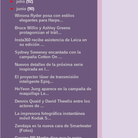
►
julio
(92)
▼
junio
(90)
Winona Ryder posa con estilos
elegantes para Harpe...
Bruce Willis y Ashley Greene
protagonizan el tráil...
Insta360 recibe asistencia de Leica en
su edición ...
Sydney Sweeney encantada con la
campaña Cotton On ...
Nuevos detalles de la próxima serie
inspirada en l...
El proyector láser de transmisión
inteligente Epiq...
HoYeon Jung aparece en la campaña de
maquillaje Le...
Dennis Quaid y David Thewlis entre los
actores de ...
La impresora fotográfica instantánea
móvil Kodak S...
Zendaya es la nueva cara de Smartwater
(Fotos)
George RR Martin dice que la serie