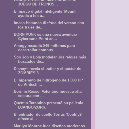
JUEGO DE TRONOS...
El marco digital inteligente 'Mount'
ayuda a los u...
Imaan Hamman disfruta del verano con
los trajes de...
BORN PUNK es una nueva aventura
Cyberpunk Point an...
Amogy recaudó $46 millones para
desarrollar combus...
Soo Joo y Lola modelan los relojes más
buscados de...
Disney+ revela el tráiler y el póster de
ZOMBIES 3...
El hiperauto de hidrógeno de 1,000 HP
de Viritech ...
Born in Rosso: Valentino muestra alta
costura con ...
Quentin Tarantino presentó su película
DJANGO/ZORR...
El enfriador de cuello Torras 'Coolify2'
ofrece al...
Marilyn Monroe luce diseños modernos