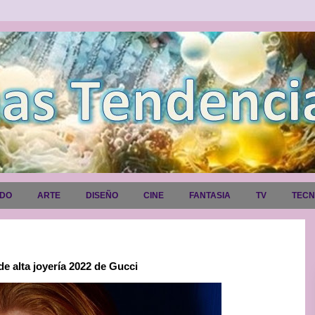
ADO
ARTE
DISEÑO
CINE
FANTASIA
TV
TEC
e alta joyería 2022 de Gucci