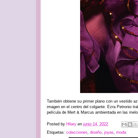
También obtiene su primer plano con un vestido azu
imagen en el centro del colgante. Ezra Petronio tra
película de Mert & Marcus ambientada en las melo
Posted by
Hilary
en
junio 14, 2022
Etiquetas:
colecciones
,
diseño
,
joyas
,
moda