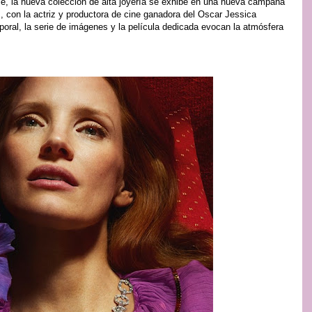
ele, la nueva colección de alta joyería se exhibe en una nueva campaña
s, con la actriz y productora de cine ganadora del Oscar Jessica
oral, la serie de imágenes y la película dedicada evocan la atmósfera