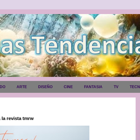
ADO
ARTE
DISEÑO
CINE
FANTASIA
TV
TEC
 la revista tmrw