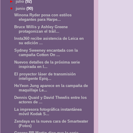
►
julio
(92)
▼
junio
(90)
Winona Ryder posa con estilos
elegantes para Harpe...
Bruce Willis y Ashley Greene
protagonizan el tráil...
Insta360 recibe asistencia de Leica en
su edición ...
Sydney Sweeney encantada con la
campaña Cotton On ...
Nuevos detalles de la próxima serie
inspirada en l...
El proyector láser de transmisión
inteligente Epiq...
HoYeon Jung aparece en la campaña de
maquillaje Le...
Dennis Quaid y David Thewlis entre los
actores de ...
La impresora fotográfica instantánea
móvil Kodak S...
Zendaya es la nueva cara de Smartwater
(Fotos)
George RR Martin dice que la serie