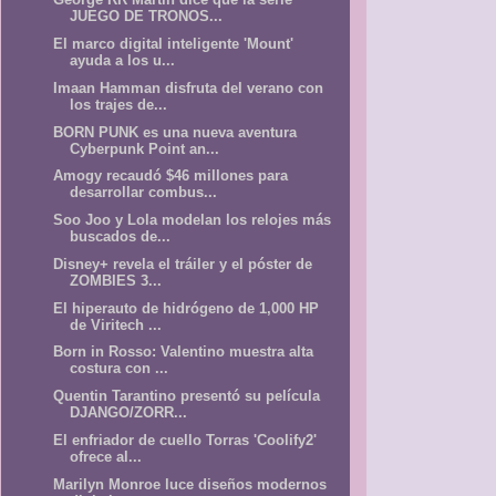
JUEGO DE TRONOS...
El marco digital inteligente 'Mount'
ayuda a los u...
Imaan Hamman disfruta del verano con
los trajes de...
BORN PUNK es una nueva aventura
Cyberpunk Point an...
Amogy recaudó $46 millones para
desarrollar combus...
Soo Joo y Lola modelan los relojes más
buscados de...
Disney+ revela el tráiler y el póster de
ZOMBIES 3...
El hiperauto de hidrógeno de 1,000 HP
de Viritech ...
Born in Rosso: Valentino muestra alta
costura con ...
Quentin Tarantino presentó su película
DJANGO/ZORR...
El enfriador de cuello Torras 'Coolify2'
ofrece al...
Marilyn Monroe luce diseños modernos