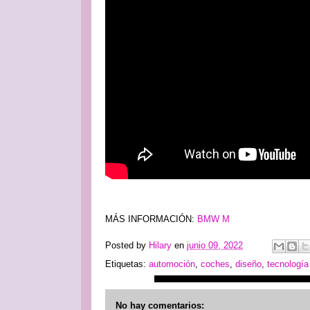
MÁS INFORMACIÓN:
BMW M
Posted by
Hilary
en
junio 09, 2022
Etiquetas:
automoción
,
coches
,
diseño
,
tecnología
No hay comentarios: