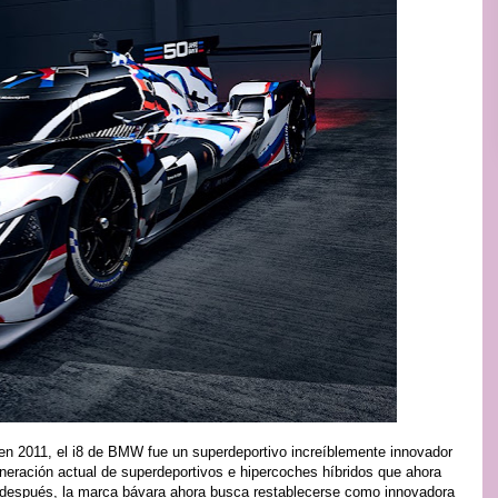
en 2011, el i8 de BMW fue un superdeportivo increíblemente innovador
eneración actual de superdeportivos e hipercoches híbridos que ahora
espués, la marca bávara ahora busca restablecerse como innovadora