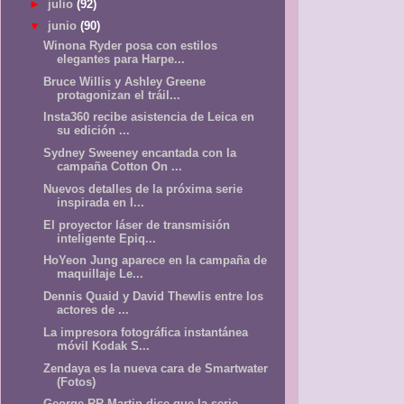
►
julio
(92)
▼
junio
(90)
Winona Ryder posa con estilos
elegantes para Harpe...
Bruce Willis y Ashley Greene
protagonizan el tráil...
Insta360 recibe asistencia de Leica en
su edición ...
Sydney Sweeney encantada con la
campaña Cotton On ...
Nuevos detalles de la próxima serie
inspirada en l...
El proyector láser de transmisión
inteligente Epiq...
HoYeon Jung aparece en la campaña de
maquillaje Le...
Dennis Quaid y David Thewlis entre los
actores de ...
La impresora fotográfica instantánea
móvil Kodak S...
Zendaya es la nueva cara de Smartwater
(Fotos)
George RR Martin dice que la serie