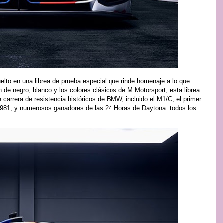
lto en una librea de prueba especial que rinde homenaje a lo que
e negro, blanco y los colores clásicos de M Motorsport, esta librea
carrera de resistencia históricos de BMW, incluido el M1/C, el primer
81, y numerosos ganadores de las 24 Horas de Daytona: todos los