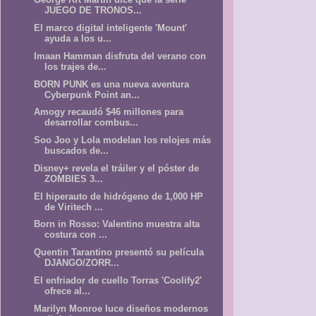
JUEGO DE TRONOS...
El marco digital inteligente 'Mount'
ayuda a los u...
Imaan Hamman disfruta del verano con
los trajes de...
BORN PUNK es una nueva aventura
Cyberpunk Point an...
Amogy recaudó $46 millones para
desarrollar combus...
Soo Joo y Lola modelan los relojes más
buscados de...
Disney+ revela el tráiler y el póster de
ZOMBIES 3...
El hiperauto de hidrógeno de 1,000 HP
de Viritech ...
Born in Rosso: Valentino muestra alta
costura con ...
Quentin Tarantino presentó su película
DJANGO/ZORR...
El enfriador de cuello Torras 'Coolify2'
ofrece al...
Marilyn Monroe luce diseños modernos