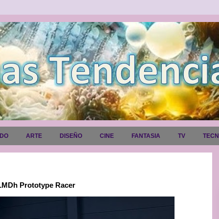
ADO
ARTE
DISEÑO
CINE
FANTASIA
TV
TEC
 LMDh Prototype Racer