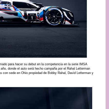
mado para hacer su debut en la competencia en la serie IMSA
año, donde el auto será hecho campaña por el Rahal Letterman
as con sede en Ohio propiedad de Bobby Rahal, David Letterman y