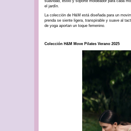
suavidad, estilo y soporte moldeador para cada mov
el jardín.
La colección de H&M está diseñada para un movim
prenda se siente ligera, transpirable y suave al tac
de yoga aportan un toque femenino.
Colección H&M Move Pilates Verano 2025