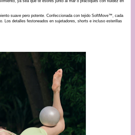
imiento, ya sea que te estires junto al mar o practiques con fluidez en
iento suave pero potente. Confeccionada con tejido SoftMove™, cada
to. Los detalles festoneados en sujetadores, shorts e incluso esterillas