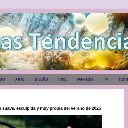
ADO
ARTE
DISEÑO
CINE
FANTASIA
TV
TEC
 suave, esculpida y muy propia del verano de 2025