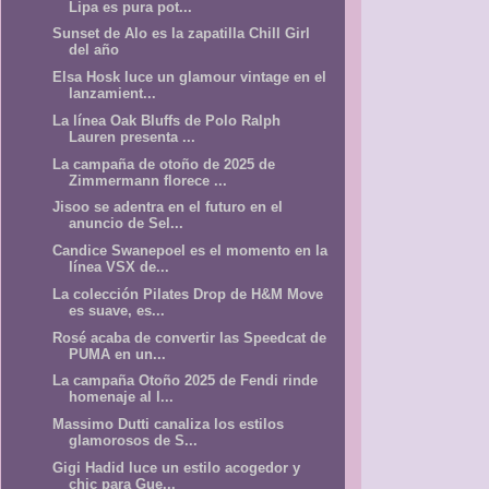
Lipa es pura pot...
Sunset de Alo es la zapatilla Chill Girl
del año
Elsa Hosk luce un glamour vintage en el
lanzamient...
La línea Oak Bluffs de Polo Ralph
Lauren presenta ...
La campaña de otoño de 2025 de
Zimmermann florece ...
Jisoo se adentra en el futuro en el
anuncio de Sel...
Candice Swanepoel es el momento en la
línea VSX de...
La colección Pilates Drop de H&M Move
es suave, es...
Rosé acaba de convertir las Speedcat de
PUMA en un...
La campaña Otoño 2025 de Fendi rinde
homenaje al l...
Massimo Dutti canaliza los estilos
glamorosos de S...
Gigi Hadid luce un estilo acogedor y
chic para Gue...