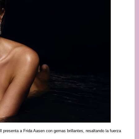
 presenta a Frida Aasen con gemas brillantes, resaltando la fuerza