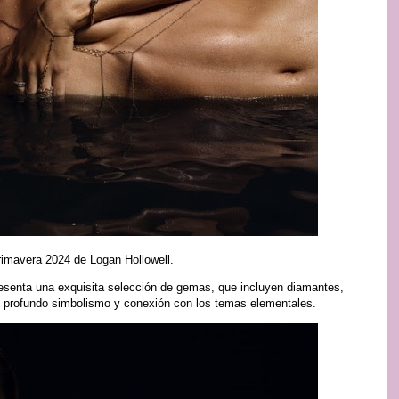
imavera 2024 de Logan Hollowell.
senta una exquisita selección de gemas, que incluyen diamantes,
u profundo simbolismo y conexión con los temas elementales.