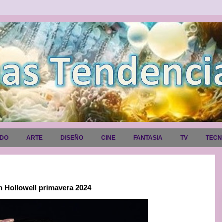
ADO
ARTE
DISEÑO
CINE
FANTASIA
TV
TEC
an Hollowell primavera 2024