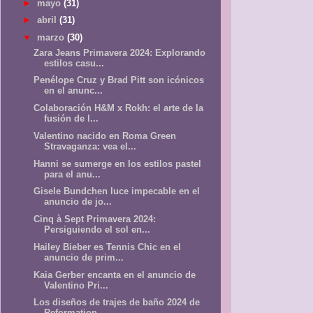
►
mayo
(31)
►
abril
(31)
▼
marzo
(30)
Zara Jeans Primavera 2024: Explorando
estilos casu...
Penélope Cruz y Brad Pitt son icónicos
en el anunc...
Colaboración H&M x Rokh: el arte de la
fusión de l...
Valentino nacido en Roma Green
Stravaganza: vea el...
Hanni se sumerge en los estilos pastel
para el anu...
Gisele Bundchen luce impecable en el
anuncio de jo...
Cinq à Sept Primavera 2024:
Persiguiendo el sol en...
Hailey Bieber es Tennis Chic en el
anuncio de prim...
Kaia Gerber encanta en el anuncio de
Valentino Pri...
Los diseños de trajes de baño 2024 de
Reformation ...