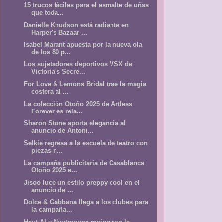
15 trucos fáciles para el esmalte de uñas
que toda...
Danielle Knudson está radiante en
Harper's Bazaar ...
Isabel Marant apuesta por la nueva ola
de los 80 p...
Los sujetadores deportivos VSX de
Victoria's Secre...
For Love & Lemons Bridal trae la magia
costera al ...
La colección Otoño 2025 de Artless
Forever es rela...
Sharon Stone aporta elegancia al
anuncio de Antoni...
Selkie regresa a la escuela de teatro con
piezas n...
La campaña publicitaria de Casablanca
Otoño 2025 e...
Jisoo luce un estilo preppy cool en el
anuncio de ...
Dolce & Gabbana llega a los clubes para
la campaña...
Haut.AI y Neutrogena mejoraron la