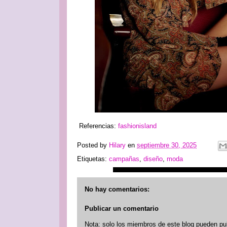
Referencias:
fashionisland
Posted by
Hilary
en
septiembre 30, 2025
Etiquetas:
campañas
,
diseño
,
moda
No hay comentarios:
Publicar un comentario
Nota: solo los miembros de este blog pueden pu