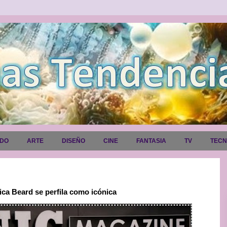
ADO
ARTE
DISEÑO
CINE
FANTASIA
TV
TEC
ca Beard se perfila como icónica