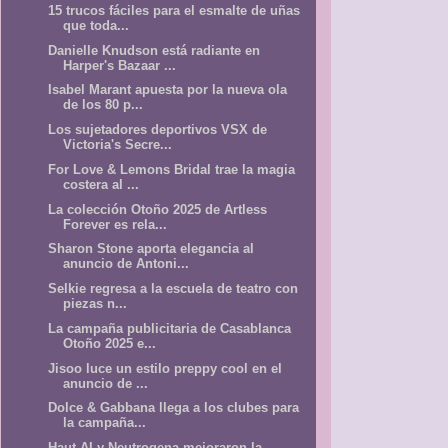
15 trucos fáciles para el esmalte de uñas
que toda...
Danielle Knudson está radiante en
Harper's Bazaar ...
Isabel Marant apuesta por la nueva ola
de los 80 p...
Los sujetadores deportivos VSX de
Victoria's Secre...
For Love & Lemons Bridal trae la magia
costera al ...
La colección Otoño 2025 de Artless
Forever es rela...
Sharon Stone aporta elegancia al
anuncio de Antoni...
Selkie regresa a la escuela de teatro con
piezas n...
La campaña publicitaria de Casablanca
Otoño 2025 e...
Jisoo luce un estilo preppy cool en el
anuncio de ...
Dolce & Gabbana llega a los clubes para
la campaña...
Haut.AI y Neutrogena mejoraron la