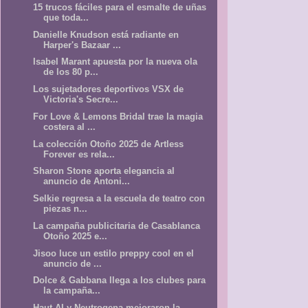
15 trucos fáciles para el esmalte de uñas
que toda...
Danielle Knudson está radiante en
Harper's Bazaar ...
Isabel Marant apuesta por la nueva ola
de los 80 p...
Los sujetadores deportivos VSX de
Victoria's Secre...
For Love & Lemons Bridal trae la magia
costera al ...
La colección Otoño 2025 de Artless
Forever es rela...
Sharon Stone aporta elegancia al
anuncio de Antoni...
Selkie regresa a la escuela de teatro con
piezas n...
La campaña publicitaria de Casablanca
Otoño 2025 e...
Jisoo luce un estilo preppy cool en el
anuncio de ...
Dolce & Gabbana llega a los clubes para
la campaña...
Haut.AI y Neutrogena mejoraron la