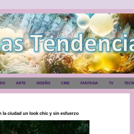
ADO
ARTE
DISEÑO
CINE
FANTASIA
TV
TEC
 la ciudad un look chic y sin esfuerzo