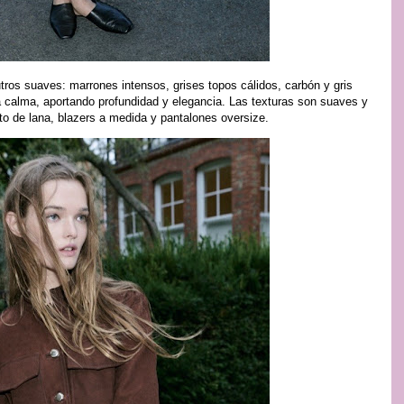
utros suaves: marrones intensos, grises topos cálidos, carbón y gris
a calma, aportando profundidad y elegancia. Las texturas son suaves y
to de lana, blazers a medida y pantalones oversize.