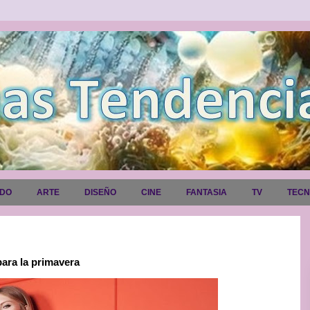
ADO
ARTE
DISEÑO
CINE
FANTASIA
TV
TEC
para la primavera