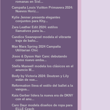
romanas en Sisl...
Campaña Louis Vuitton Primavera 2024:
Nuevos Horiz...
Kylie Jenner presenta elegantes
conjuntos para Khy...
Zara Leather Edit 2024: estilos
llamativos para la...
Candice Swanepoel modela el vibrante
traje de baño...
Max Mara Spring 2024 Campaña
Utilitarian Chic
Jisoo & Dyson Hair Care: debutando
como nuevo emba...
Stella Maxwell modela los clásicos en el
anuncio M...
Body by Victoria 2024: Doutzen y Lily
están de vue...
Reformation lleva el estilo del ballet a la
vangua...
Kaia Gerber lidera la nueva era de DKNY
con el anu...
Caro Daur modela diseños de ropa para
ELLE Czech