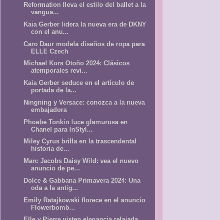
Reformation lleva el estilo del ballet a la
vangua...
Kaia Gerber lidera la nueva era de DKNY
con el anu...
Caro Daur modela diseños de ropa para
ELLE Czech
Michael Kors Otoño 2024: Clásicos
atemporales revi...
Kaia Gerber seduce en el artículo de
portada de la...
Ningning y Versace: conozca a la nueva
embajadora
Phoebe Tonkin luce glamurosa en
Chanel para InStyl...
Miley Cyrus brilla en la trascendental
historia de...
Marc Jacobs Daisy Wild: vea el nuevo
anuncio de pe...
Dolce & Gabbana Primavera 2024: Una
oda a la antig...
Emily Ratajkowski florece en el anuncio
Flowerbomb...
Elle y Pierre visten elegancia relajada