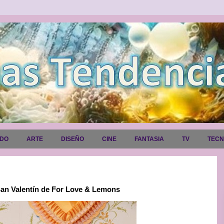
ADO
ARTE
DISEÑO
CINE
FANTASIA
TV
TEC
 San Valentín de For Love & Lemons