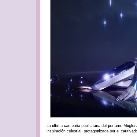
La última campaña publicitaria del perfume Mugler
inspiración celestial, protagonizada por el cautivad