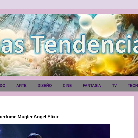
ADO
ARTE
DISEÑO
CINE
FANTASIA
TV
TEC
perfume Mugler Angel Elixir