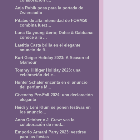
colaboración t...
Anja Rubik posa para la portada de
Zwierciadlo
Pilates de alta intensidad de FORM50
combina fuerz...
Luna Ga-young &erio; Dolce & Gabbana:
conoce a la ...
Laetitia Casta brilla en el elegante
anuncio de fi...
Kurt Geiger Holiday 2023: A Season of
Glamour
Tommy Hilfiger Holiday 2023: una
celebración del e...
Hunter Schafer encanta en el anuncio
del perfume M...
Givenchy Pre-Fall 2024: una declaración
elegante
Heidi y Leni Klum se ponen festivas en
los anuncio...
Anna October x J. Crew: vea la
colaboración de mod...
Emporio Armani Party 2023: vestirse
para las fiestas