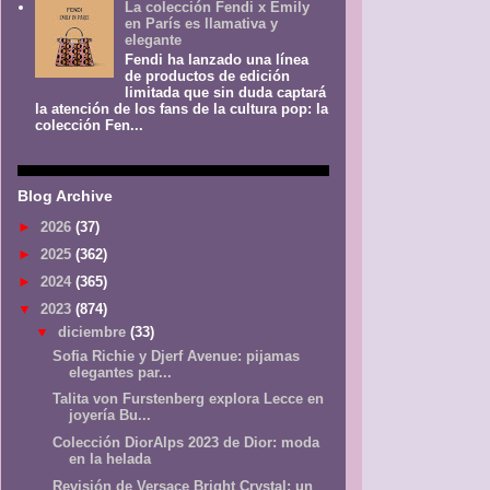
La colección Fendi x Emily
en París es llamativa y
elegante
Fendi ha lanzado una línea
de productos de edición
limitada que sin duda captará
la atención de los fans de la cultura pop: la
colección Fen...
Blog Archive
►
2026
(37)
►
2025
(362)
►
2024
(365)
▼
2023
(874)
▼
diciembre
(33)
Sofia Richie y Djerf Avenue: pijamas
elegantes par...
Talita von Furstenberg explora Lecce en
joyería Bu...
Colección DiorAlps 2023 de Dior: moda
en la helada
Revisión de Versace Bright Crystal: un