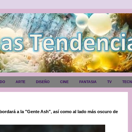
ADO
ARTE
DISEÑO
CINE
FANTASIA
TV
TEC
dará a la "Gente Ash", así como al lado más oscuro de