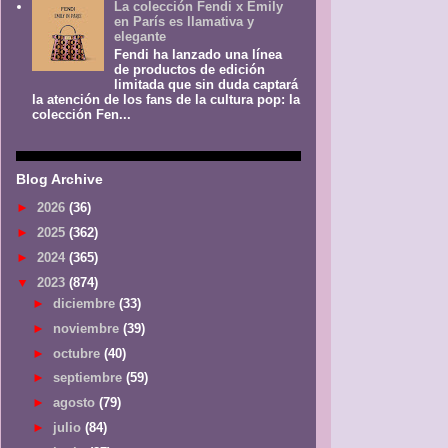
La colección Fendi x Emily
en París es llamativa y
elegante
Fendi ha lanzado una línea
de productos de edición
limitada que sin duda captará
la atención de los fans de la cultura pop: la
colección Fen...
Blog Archive
►
2026
(36)
►
2025
(362)
►
2024
(365)
▼
2023
(874)
►
diciembre
(33)
►
noviembre
(39)
►
octubre
(40)
►
septiembre
(59)
►
agosto
(79)
►
julio
(84)