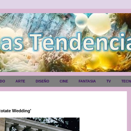
ADO
ARTE
DISEÑO
CINE
FANTASIA
TV
TEC
Rotate Wedding'