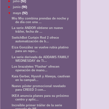
►
julio
(92)
►
junio
(90)
▼
mayo
(92)
Miu Miu combina prendas de noche y
de día con una ...
La serie ANDOR obtiene un nuevo
tráiler, fecha de ...
SwitchBot Curtain Rod 2 ofrece
automatización de b...
Eiza González se vuelve rubia platino
para un repo...
La serie derivada de ADDAMS FAMILY
WEDNESDAY de Ti...
Los brazaletes 'Flasher' ofrecen
operación de mano...
Kaia Gerber, HyunA y Alewya, cautivan
en la campañ...
Nuevo póster promocional revelado
para CREED 3 con...
IKEA anuncia planes para su próximo
centro y aplic...
Increíble primer tráiler de la serie
secuela de WI...