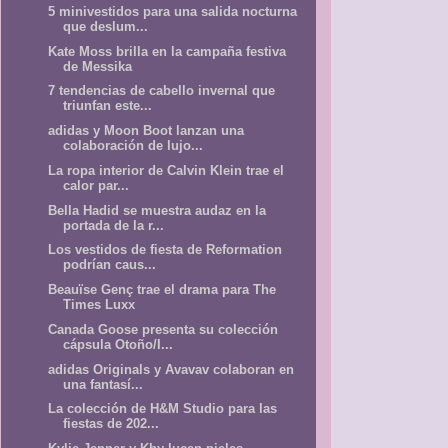
5 minivestidos para una salida nocturna
que deslum...
Kate Moss brilla en la campaña festiva
de Messika
7 tendencias de cabello invernal que
triunfan este...
adidas y Moon Boot lanzan una
colaboración de lujo...
La ropa interior de Calvin Klein trae el
calor par...
Bella Hadid se muestra audaz en la
portada de la r...
Los vestidos de fiesta de Reformation
podrían caus...
Beauïse Genç trae el drama para The
Times Luxx
Canada Goose presenta su colección
cápsula Otoño/I...
adidas Originals y Avavav colaboran en
una fantasí...
La colección de H&M Studio para las
fiestas de 202...