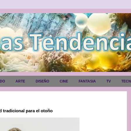
ADO
ARTE
DISEÑO
CINE
FANTASIA
TV
TEC
d tradicional para el otoño