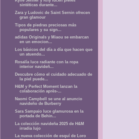
Kylie Jenner y Khy lucen pieles
sintéticas durante...
Zara y Ludovic de Saint Sernin ofrecen
gran glamour
Tipos de piedras preciosas más
populares y su sign...
adidas Originals y Miaou se embarcan
en un emocion...
Los básicos del día a día que hacen que
un atuendo...
Rosalía luce radiante con la ropa
interior navideñ...
Descubre cómo el cuidado adecuado de
la piel puede...
H&M y Perfect Moment lanzan la
colaboración après-...
Naomi Campbell se une al anuncio
navideño de Burberry
Sara Sampaio luce glamurosa en la
portada de Behin...
La colección navideña 2025 de H&M
irradia lujo
La nueva colección de esquí de Loro