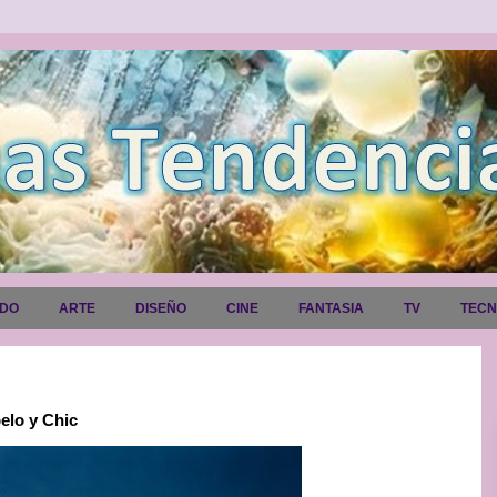
ADO
ARTE
DISEÑO
CINE
FANTASIA
TV
TEC
elo y Chic