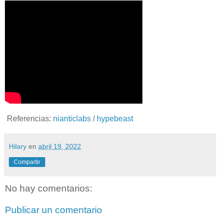
Referencias:
nianticlabs
/
hypebeast
Hilary
en
abril 19, 2022
Compartir
No hay comentarios:
Publicar un comentario