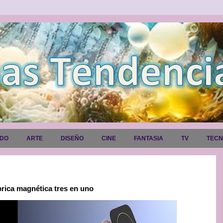
ADO
ARTE
DISEÑO
CINE
FANTASIA
TV
TEC
rica magnética tres en uno