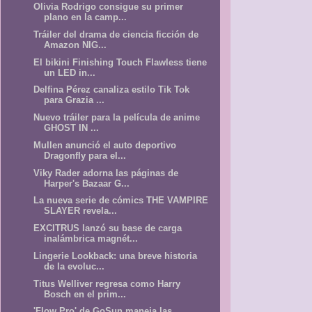
Olivia Rodrigo consigue su primer
plano en la camp...
Tráiler del drama de ciencia ficción de
Amazon NIG...
El bikini Finishing Touch Flawless tiene
un LED in...
Delfina Pérez canaliza estilo Tik Tok
para Grazia ...
Nuevo tráiler para la película de anime
GHOST IN ...
Mullen anunció el auto deportivo
Dragonfly para el...
Viky Rader adorna las páginas de
Harper's Bazaar G...
La nueva serie de cómics THE VAMPIRE
SLAYER revela...
EXCITRUS lanzó su base de carga
inalámbrica magnét...
Lingerie Lookback: una breve historia
de la evoluc...
Titus Welliver regresa como Harry
Bosch en el prim...
'Flow Pro' de GoSun maneja las