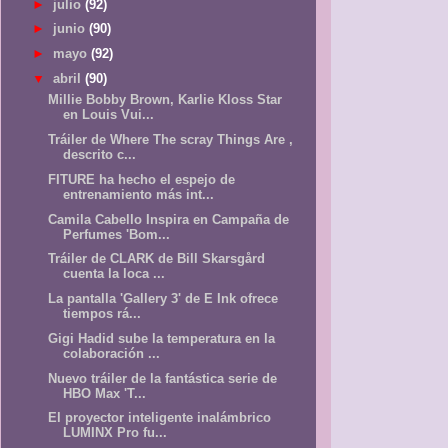
►
julio
(92)
►
junio
(90)
►
mayo
(92)
▼
abril
(90)
Millie Bobby Brown, Karlie Kloss Star
en Louis Vui...
Tráiler de Where The scray Things Are ,
descrito c...
FITURE ha hecho el espejo de
entrenamiento más int...
Camila Cabello Inspira en Campaña de
Perfumes 'Bom...
Tráiler de CLARK de Bill Skarsgård
cuenta la loca ...
La pantalla 'Gallery 3' de E Ink ofrece
tiempos rá...
Gigi Hadid sube la temperatura en la
colaboración ...
Nuevo tráiler de la fantástica serie de
HBO Max 'T...
El proyector inteligente inalámbrico
LUMINX Pro fu...